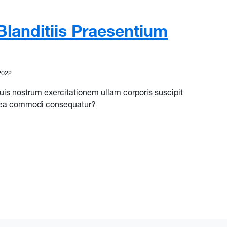
landitiis Praesentium
2022
is nostrum exercitationem ullam corporis suscipit
ex ea commodi consequatur?
anditiis Praesentium Voluptatum