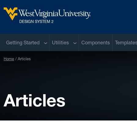
Skip to main content
West Virginia University
DESIGN SYSTEM 2
Sub menu
Sub menu
Getting Started
Utilities
Components
Template
Home
Articles
Articles