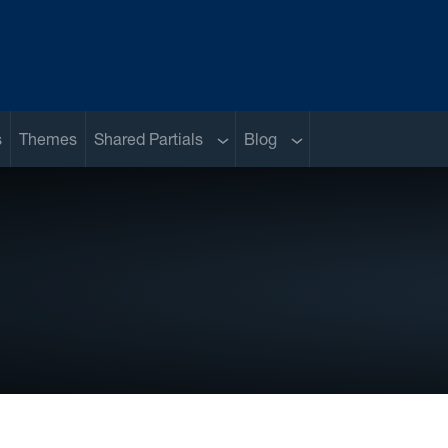
Sub menu
Sub menu
s
Themes
Shared Partials
Blog