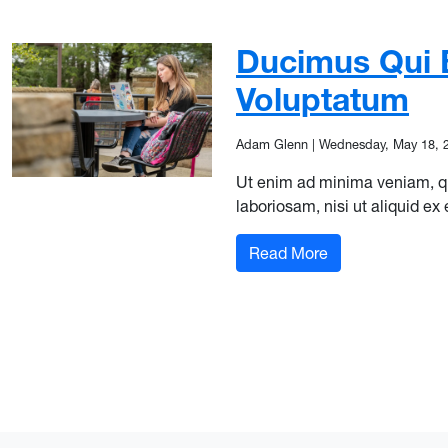
Ducimus Qui B
Voluptatum
Adam Glenn
|
Wednesday, May 18, 
Ut enim ad minima veniam, qu
laboriosam, nisi ut aliquid 
: Ducimus Qui Bl
Read More