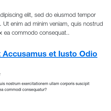
dipiscing elit, sed do eiusmod tempor
ua. Ut enim ad minim veniam, quis nostrud
ip ex ea commodo consequat..
t Accusamus et Iusto Odio
2
is nostrum exercitationem ullam corporis suscipit
ex ea commodi consequatur?
 Accusamus et Iusto Odio Dignissimos